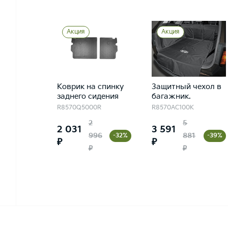
Акция
Акция
Коврик на спинку
Защитный чехол в
заднего сидения
багажник.
R8570Q5000R
R8570AC100K
2
5
2 031
3 591
996
881
-32%
-39%
₽
₽
₽
₽