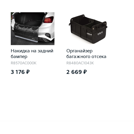
Накидка на задний
Органайзер
бампер
багажного отсека
R8570AC000K
R8480AC1043K
3 176 ₽
2 669 ₽