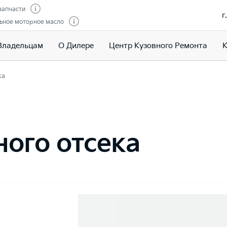
запчасти
г
ьное моторное масло
Владельцам
О Дилере
Центр Кузовного Ремонта
К
ка
ого отсека