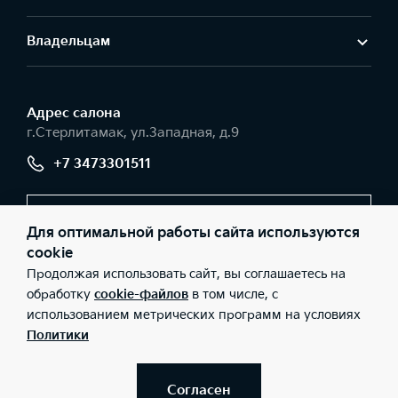
Владельцам
Адрес салонa
г.Стерлитамак, ул.Западная, д.9
+7 3473301511
Заказать звонок
Для оптимальной работы сайта используются
cookie
Продолжая использовать сайт, вы соглашаетесь на
© 2026 Юридические лица ООО «ТАСКо-Моторс» (Фактический
обработку
cookie-файлов
в том числе, с
адрес: г.Стерлитамак, ул.Западная, д.9; Телефон: +7 3473301511;
использованием метрических программ на условиях
ИНН: 0268036924; ОГРН: 1050203424590), ООО «Киа Россия и
СНГ» (Фактический адрес: г.Москва, Валовая 26; Телефон: 8 800
Политики
301 08 80; ИНН: 7728674093; ОГРН: 5087746291760) ведут
деятельность на территории РФ в соответствии с
законодательством РФ. Реализуемые товары доступны к
получению на территории РФ. Информация о соответствующих
Согласен
моделях и комплектациях и их наличии, ценах, возможных